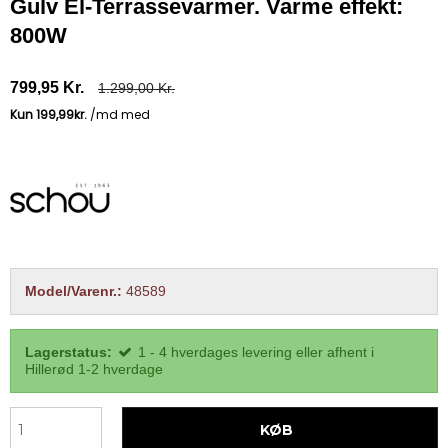
Gulv El-Terrassevarmer. Varme effekt:
800W
799,95 Kr.
1.299,00 Kr.
Model/Varenr.:
48589
Lagerstatus:
1 - 4 hverdages levering eller afhent i
Hillerød 1-2 hverdage
KØB