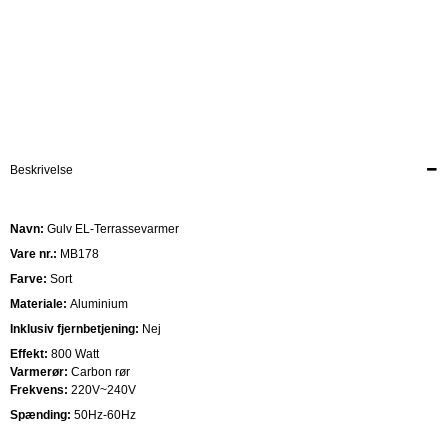
Beskrivelse
Navn:
Gulv EL-Terrassevarmer
Vare nr.:
MB178
Farve:
Sort
Materiale:
Aluminium
Inklusiv fjernbetjening:
Nej
Effekt:
800 Watt
Varmerør:
Carbon rør
Frekvens:
220V~240V
Spænding:
50Hz-60Hz