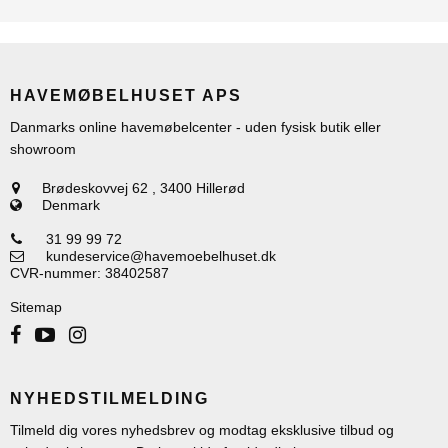
HAVEMØBELHUSET APS
Danmarks online havemøbelcenter - uden fysisk butik eller
showroom
Brødeskovvej 62
,
3400 Hillerød
Denmark
31 99 99 72
kundeservice@havemoebelhuset.dk
CVR-nummer
:
38402587
Sitemap
NYHEDSTILMELDING
Tilmeld dig vores nyhedsbrev og modtag eksklusive tilbud og