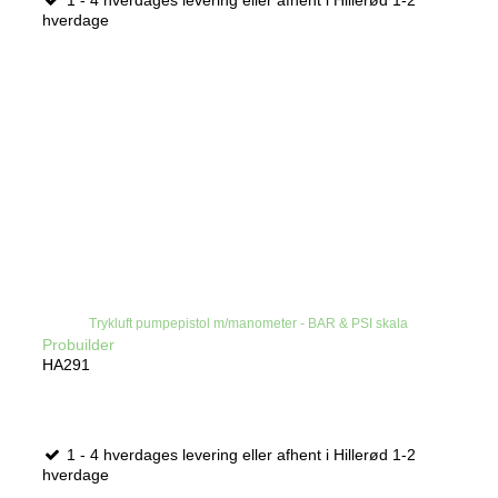
1 - 4 hverdages levering eller afhent i Hillerød 1-2
hverdage
Trykluft pumpepistol m/manometer - BAR & PSI skala
Probuilder
HA291
1 - 4 hverdages levering eller afhent i Hillerød 1-2
hverdage