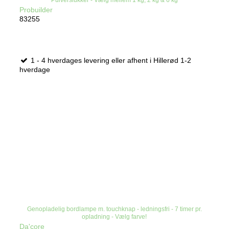
Pulverslukker - Vælg mellem 1 kg, 2 kg & 6 kg
Probuilder
83255
1 - 4 hverdages levering eller afhent i Hillerød 1-2
hverdage
Genopladelig bordlampe m. touchknap - ledningsfri - 7 timer pr.
opladning - Vælg farve!
Da'core