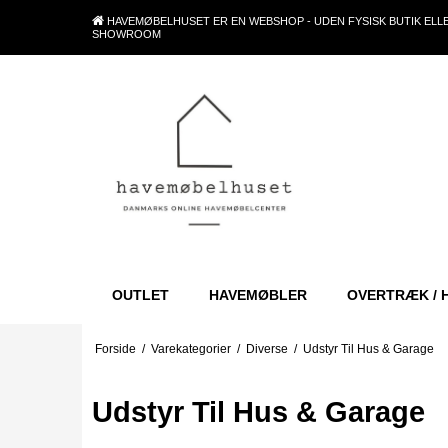
HAVEMØBELHUSET ER EN WEBSHOP - UDEN FYSISK BUTIK ELL
SHOWROOM
OUTLET
HAVEMØBLER
OVERTRÆK / 
Forside
/
Varekategorier
/
Diverse
/
Udstyr Til Hus & Garage
Udstyr Til Hus & Garage