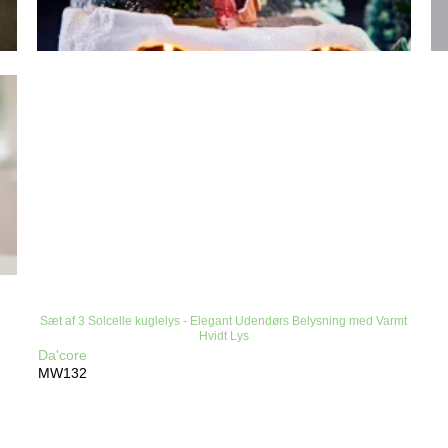
Sæt af 3 Solcelle kuglelys - Elegant Udendørs Belysning med Varmt
Hvidt Lys
Da'core
MW132