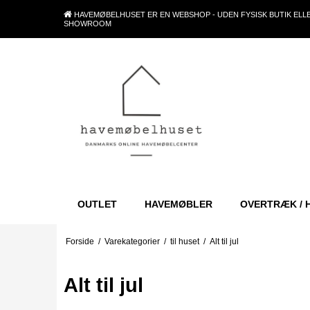
HAVEMØBELHUSET ER EN WEBSHOP - UDEN FYSISK BUTIK ELL
SHOWROOM
OUTLET
HAVEMØBLER
OVERTRÆK / 
Forside
/
Varekategorier
/
til huset
/
Alt til jul
Alt til jul