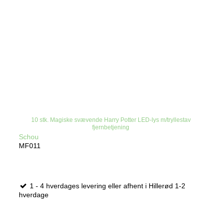
10 stk. Magiske svævende Harry Potter LED-lys m/tryllestav
fjernbetjening
Schou
MF011
1 - 4 hverdages levering eller afhent i Hillerød 1-2
hverdage