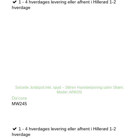
1 - 4 hverdages levering eller afhent i Hillerød 1-2
hverdage
Solcelle Jordspot inkl. spyd – Stilren Havebelysning uden Strøm.
Model: ARKOS
Da'core
MW245
1 - 4 hverdages levering eller afhent i Hillerød 1-2
hverdage