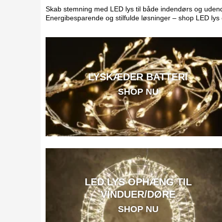
Skab stemning med LED lys til både indendørs og udendørs
Energibesparende og stilfulde løsninger – shop LED lys 
LYSKÆDER BATTERI
SHOP NU
LED LYS OPHÆNG TIL
VINDUER/DØRE
SHOP NU