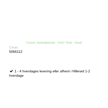
Classic Vasketøjsboks - Hvid / Teak - Small
Cinas
5066112
1 - 4 hverdages levering eller afhent i Hillerød 1-2
hverdage