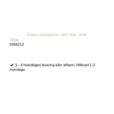
Classic Vasketøjsboks - Hvid / Teak - Small
Cinas
5066212
1 - 4 hverdages levering eller afhent i Hillerød 1-2
hverdage