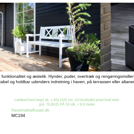
funktionalitet og æstetik. Hynder, puder, overtræk og rengøringsmidler 
tabel og holdbar udendørs indretning i haven, på terrassen eller altane
Lækkert bed hegn str.: L40x H20 cm. UV-beskyttet plast hvid eller
grå. TILBUD PÅ 24 stk. = 9,6 meter
Havemøbelhuset.dk
MC194