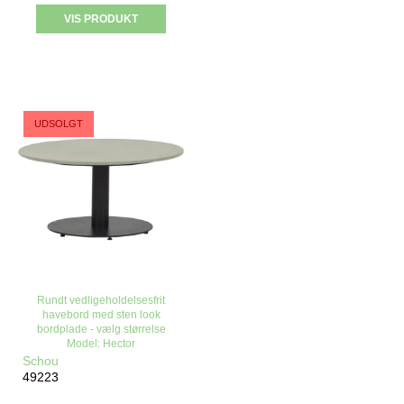
VIS PRODUKT
TILBUD
UDSOLGT
Rundt vedligeholdelsesfrit
havebord med sten look
bordplade - vælg størrelse
Model: Hector
Schou
49223