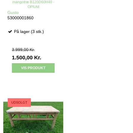
mangotræ B120D60H40 -
OPIUM
Gusto
53000001860
På lager (3 stk.)
3.999,00 Kr.
1.500,00 Kr.
VIS PRODUKT
TILBUD
UDSOLGT