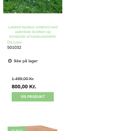
Lækkert bambus sofabord med
autentiske bordben og
bordplade af bambuslameller
Da'core
501032
Ikke på lager
1.499,00 Kr.
800,00 Kr.
VIS PRODUKT
TILBUD