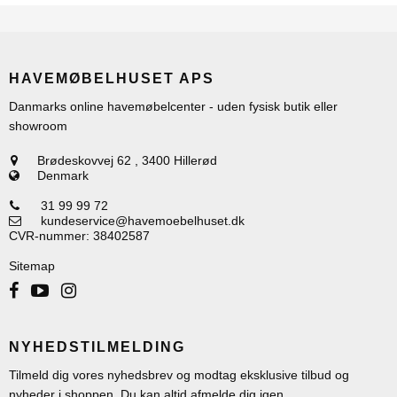
HAVEMØBELHUSET APS
Danmarks online havemøbelcenter - uden fysisk butik eller
showroom
Brødeskovvej 62
,
3400 Hillerød
Denmark
31 99 99 72
kundeservice@havemoebelhuset.dk
CVR-nummer
:
38402587
Sitemap
NYHEDSTILMELDING
Tilmeld dig vores nyhedsbrev og modtag eksklusive tilbud og
nyheder i shoppen. Du kan altid afmelde dig igen.