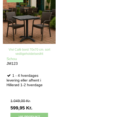
Vivi Café bord 70x70 cm. sort
vedligeholdelsesfrit
Schou
JM123
1 - 4 hverdages
levering eller afhent i
Hillerød 1-2 hverdage
1.049,00 Kr.
599,95 Kr.