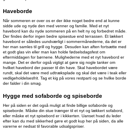
Haveborde
Når sommeren er over os er der ikke noget bedre end at kunne
sidde ude og nyde den med venner og familie. Med et nyt
havebord kan du nyde sommeren på en helt ny og forbedret måde.
Der findes derfor ingen bedre spisestue end terrassen. Et lækkert
havebord er således uundværligt i sommermånederne, da det er
her man samles til grill og hygge. Desuden kan aften fortsætte med
et godt glas vin eller man kan holde fødselsdagsfest om
eftermiddagen for børnene. Mulighederne med et nyt havebord er
mange. Det er derfor også vigtigt at gøre sig nogle tanker om
hvilket havebord der passer til din have. Skal havebordet være
rundt, skal det være med udtræksplade og skal det være i teak eller
vedligeholdelsesfrit. Tag et kig på vores restparti og se hvilke borde
der falder i din smag.
Hygge med sofaborde og spiseborde
Her på siden er det også muligt at finde billige sofaborde og
spiseborde. Måske din stue trænger til et nyt og lækkert sofabord,
eller måske et nyt spisebord er i kikkerten. Uanset hvad du leder
efter kan du med sikkerhed gøre et godt kup her på siden, da alle
varerne er nedsat til favorable udsalgspriser.