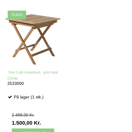
TILBUD
York Café Havebord - gold teak
Cinas
2533000
På lager (1 stk.)
2.499,00 Kr.
1.500,00 Kr.