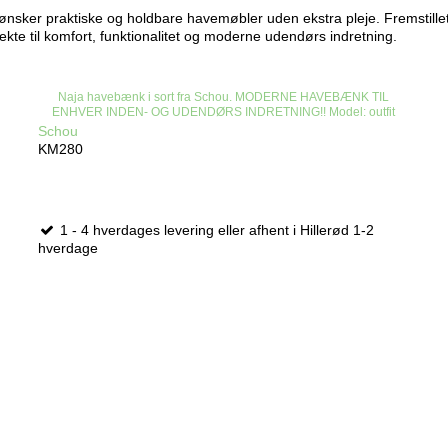
er ønsker praktiske og holdbare havemøbler uden ekstra pleje. Fremstill
kte til komfort, funktionalitet og moderne udendørs indretning.
Naja havebænk i sort fra Schou. MODERNE HAVEBÆNK TIL
ENHVER INDEN- OG UDENDØRS INDRETNING!! Model: outfit
Schou
KM280
1 - 4 hverdages levering eller afhent i Hillerød 1-2
hverdage