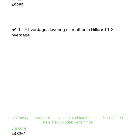
49285
1 - 4 hverdages levering eller afhent i Hillerød 1-2
hverdage
UV-beskyttet cafebænk i polyrattan med bambus-look., Kan stå ude
hele året. - Model: Kerteminde
Da'core
443361