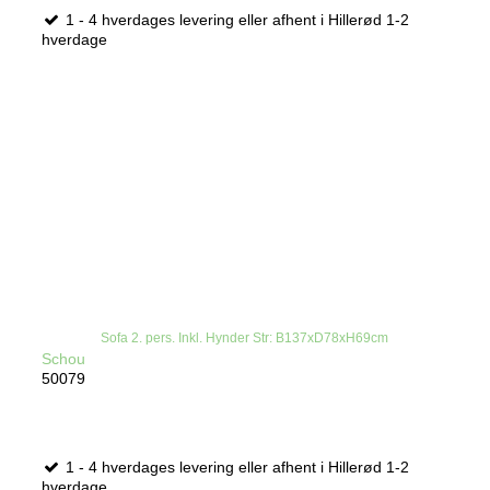
1 - 4 hverdages levering eller afhent i Hillerød 1-2
hverdage
Sofa 2. pers. Inkl. Hynder Str: B137xD78xH69cm
Schou
50079
1 - 4 hverdages levering eller afhent i Hillerød 1-2
hverdage