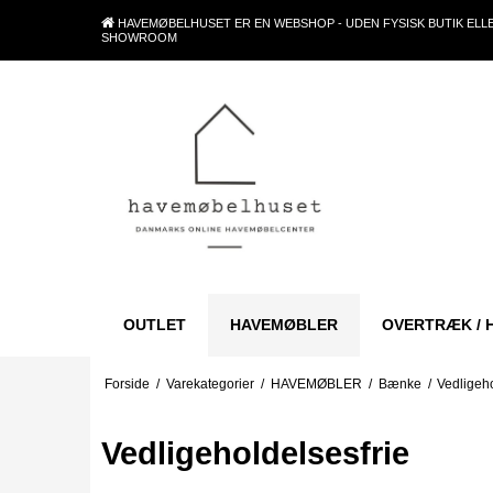
HAVEMØBELHUSET ER EN WEBSHOP - UDEN FYSISK BUTIK ELL
SHOWROOM
OUTLET
HAVEMØBLER
OVERTRÆK / 
Forside
/
Varekategorier
/
HAVEMØBLER
/
Bænke
/
Vedligeho
Vedligeholdelsesfrie