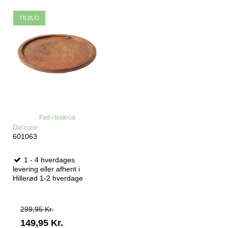
TILBUD
Fad i teakrod
Da'core
601063
1 - 4 hverdages
levering eller afhent i
Hillerød 1-2 hverdage
299,95 Kr.
149,95 Kr.