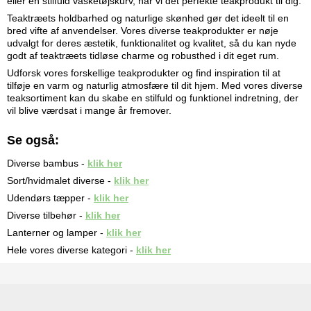
eller en stilfuld vasketøjskurv, har vi det perfekte teakprodukt til dig.
Teaktræets holdbarhed og naturlige skønhed gør det ideelt til en
bred vifte af anvendelser. Vores diverse teakprodukter er nøje
udvalgt for deres æstetik, funktionalitet og kvalitet, så du kan nyde
godt af teaktræets tidløse charme og robusthed i dit eget rum.
Udforsk vores forskellige teakprodukter og find inspiration til at
tilføje en varm og naturlig atmosfære til dit hjem. Med vores diverse
teaksortiment kan du skabe en stilfuld og funktionel indretning, der
vil blive værdsat i mange år fremover.
Se også:
Diverse bambus -
klik her
Sort/hvidmalet diverse -
klik her
Udendørs tæpper -
klik her
Diverse tilbehør -
klik her
Lanterner og lamper -
klik her
Hele vores diverse kategori -
klik her