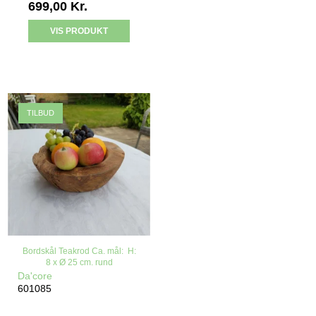
699,00 Kr.
VIS PRODUKT
TILBUD
Bordskål Teakrod Ca. mål: H:
8 x Ø 25 cm. rund
Da'core
601085