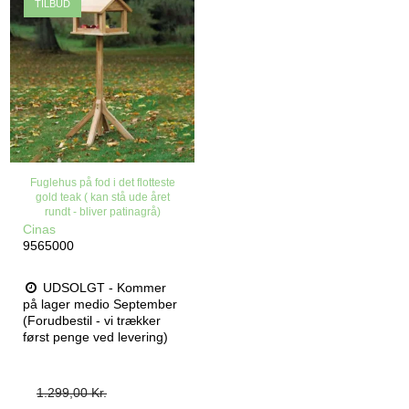
TILBUD
Fuglehus på fod i det flotteste
gold teak ( kan stå ude året
rundt - bliver patinagrå)
Cinas
9565000
UDSOLGT - Kommer
på lager medio September
(Forudbestil - vi trækker
først penge ved levering)
1.299,00 Kr.