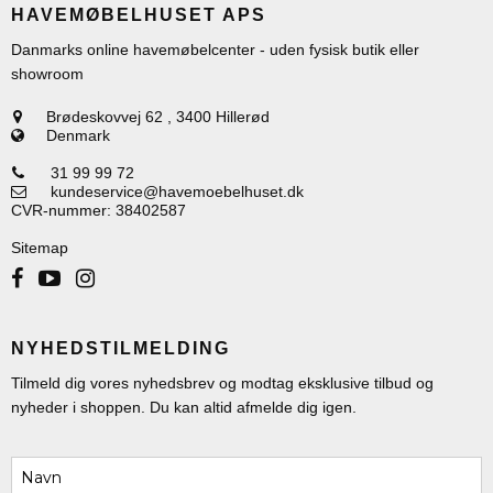
HAVEMØBELHUSET APS
Danmarks online havemøbelcenter - uden fysisk butik eller
showroom
Brødeskovvej 62
,
3400 Hillerød
Denmark
31 99 99 72
kundeservice@havemoebelhuset.dk
CVR-nummer
:
38402587
Sitemap
NYHEDSTILMELDING
Tilmeld dig vores nyhedsbrev og modtag eksklusive tilbud og
nyheder i shoppen. Du kan altid afmelde dig igen.