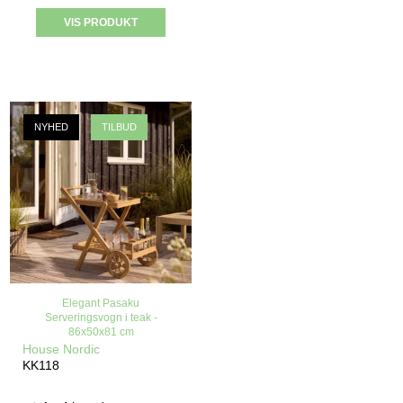
VIS PRODUKT
NYHED
TILBUD
Elegant Pasaku
Serveringsvogn i teak -
86x50x81 cm
House Nordic
KK118