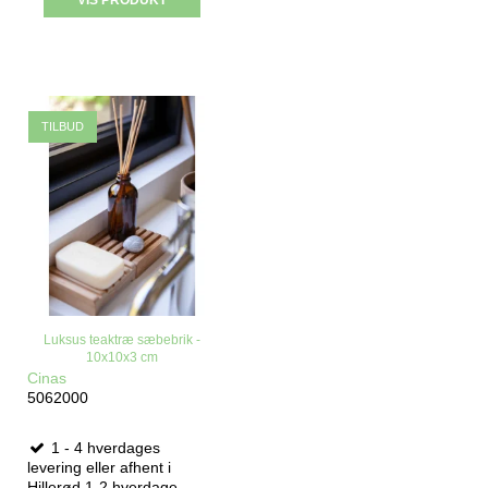
VIS PRODUKT
TILBUD
Luksus teaktræ sæbebrik -
10x10x3 cm
Cinas
5062000
1 - 4 hverdages
levering eller afhent i
Hillerød 1-2 hverdage