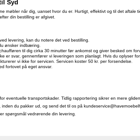
il Syd
 møbler når dig, uanset hvor du er. Hurtigt, effektivt og til det aftale t
ter din bestilling er afgivet.
ved levering, kan du notere det ved bestilling.
 du ønsker indbæring.
 chaufføren til dig cirka 30 minutter før ankomst og giver besked om for
e er svar, gennemfører vi leveringen som planlagt. Hvis du oplyser fork
akturerer vi ikke for servicen. Servicen koster 50 kr. per forsendelse.
ed fortovet på eget ansvar.
t for eventuelle transportskader. Tidlig rapportering sikrer en mere glid
de, inden du pakker ud, og send det til os på kundeservice@havemoebel
ller spørgsmål vedrørende din levering.