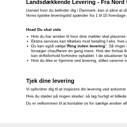
Landsdækkende Levering - Fra Nord t
Uanset hvor du befinder dig i Danmark, kan vi sikre at dine
Vores typiske leveringstid spænder fra 1 til 10 hverdage ef
Hvad Du skal vide
Hvis du har ønsker til hvor dine møbler skal placeres 
Ekstra services kan tilkøbes mod betaling f.eks. hvis
Du kan også vælge”
Ring inden levering
”. Så ringer
forsøger chaufføren én gang mere. Hvis der fortsat ikk
kan driftsforhold forhindre opkaldet. I de situationer f
Hvis du ikke er hjemme ved levering, stilles varerne v
Tjek dine levering
Vi opfordrer dig til at inspicere din levering ved ankoms
Hvis du støder på nogen skader, så tag hurtigt et bille
Du er velkommen til at kontakte os for særlige ønsker e