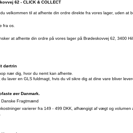
deskovvej 62 - CLICK & COLLECT
du velkommen til at afhente din ordre direkte fra vores lager, uden at be
 fra os.
ker at afhente din ordre på vores lager på Brødeskovvej 62, 3400 Hil
t dørtrin
hop nær dig, hvor du nemt kan afhente.
 du laver en GLS fuldmagt, hvis du vil sikre dig at dine vare bliver lev
rofaste øer Danmark.
ller Danske Fragtmænd
kostninger varierer fra 149 - 499 DKK, afhængigt af vægt og volumen a
.