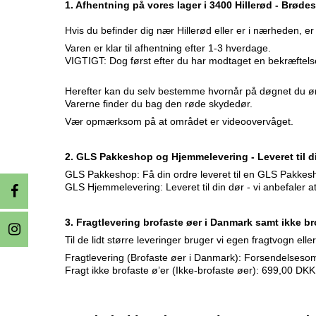
1. Afhentning på vores lager i 3400 Hillerød - Brø
Hvis du befinder dig nær Hillerød eller er i nærheden, er 
Varen er klar til afhentning efter 1-3 hverdage.
VIGTIGT: Dog først efter du har modtaget en bekræftelse
Herefter kan du selv bestemme hvornår på døgnet du øns
Varerne finder du bag den røde skydedør.
Vær opmærksom på at området er videoovervåget.
2. GLS Pakkeshop og Hjemmelevering - Leveret til di
GLS Pakkeshop: Få din ordre leveret til en GLS Pakkes
GLS Hjemmelevering: Leveret til din dør - vi anbefaler at
3. Fragtlevering brofaste øer i Danmark samt ikke b
Til de lidt større leveringer bruger vi egen fragtvogn e
Fragtlevering (Brofaste øer i Danmark): Forsendelsesom
Fragt ikke brofaste ø’er (Ikke-brofaste øer): 699,00 DKK