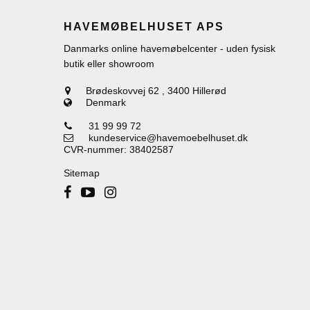
HAVEMØBELHUSET APS
Danmarks online havemøbelcenter - uden fysisk
butik eller showroom
Brødeskovvej 62
,
3400 Hillerød
Denmark
31 99 99 72
kundeservice@havemoebelhuset.dk
CVR-nummer
:
38402587
Sitemap