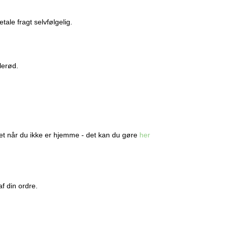
tale fragt selvfølgelig.
lerød.
eret når du ikke er hjemme - det kan du gøre
her
f din ordre.