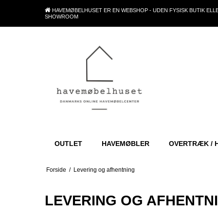
HAVEMØBELHUSET ER EN WEBSHOP - UDEN FYSISK BUTIK ELL
SHOWROOM
OUTLET
HAVEMØBLER
OVERTRÆK / 
Forside
/
Levering og afhentning
LEVERING OG AFHENTN