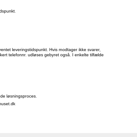
idspunkt.
ventet leveringstidspunkt. Hvis modtager ikke svarer,
ert telefonnr. udløses gebyret også. I enkelte tilfælde
ende løsningsproces.
huset.dk