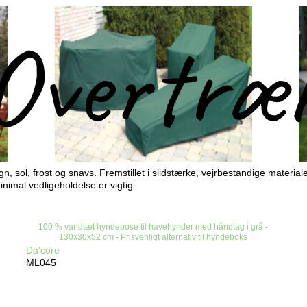
, sol, frost og snavs. Fremstillet i slidstærke, vejrbestandige materia
inimal vedligeholdelse er vigtig.
100 % vandtæt hyndepose til havehynder med håndtag i grå -
130x30x52 cm - Prisvenligt alternativ til hyndeboks
Da'core
ML045