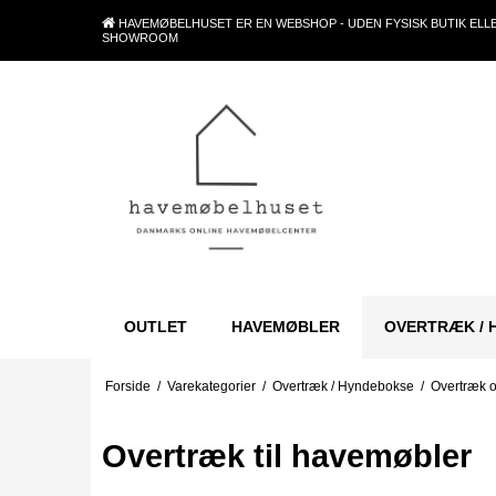
HAVEMØBELHUSET ER EN WEBSHOP - UDEN FYSISK BUTIK ELL
SHOWROOM
OUTLET
HAVEMØBLER
OVERTRÆK / 
Forside
/
Varekategorier
/
Overtræk / Hyndebokse
/
Overtræk o
Overtræk til havemøbler