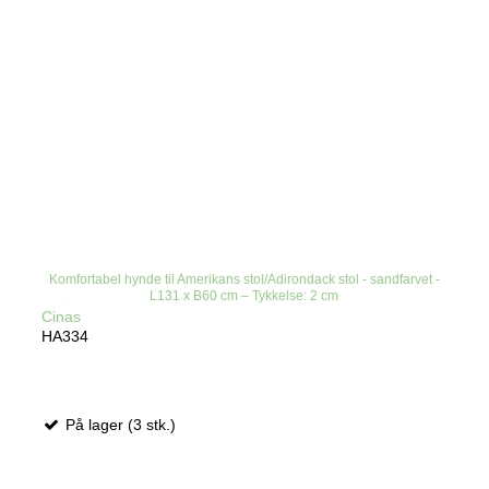
Komfortabel hynde til Amerikans stol/Adirondack stol - sandfarvet -
L131 x B60 cm – Tykkelse: 2 cm
Cinas
HA334
På lager (3 stk.)