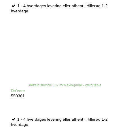
1 - 4 hverdages levering eller afhent i Hillerød 1-2
hverdage
Dækstolshynde Lux m/ Nakkepude - vælg farve
Da'core
550361
1 - 4 hverdages levering eller afhent i Hillerød 1-2
hverdage