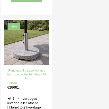
-33%
Rund granit parasolfod med
hjul og udskåret håndtag - 40
kg
Schou
628681
1 - 4 hverdages
levering eller afhent i
Hillerød 1-2 hverdage