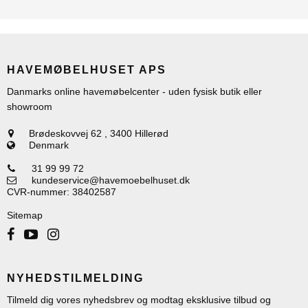
HAVEMØBELHUSET APS
Danmarks online havemøbelcenter - uden fysisk butik eller
showroom
Brødeskovvej 62
,
3400 Hillerød
Denmark
31 99 99 72
kundeservice@havemoebelhuset.dk
CVR-nummer
:
38402587
Sitemap
NYHEDSTILMELDING
Tilmeld dig vores nyhedsbrev og modtag eksklusive tilbud og