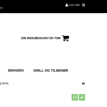
LOG IND
ET
DIN INDKØBSKURV ER TOM
ERHVERV
GRILL OG TILBEHØR
g farve