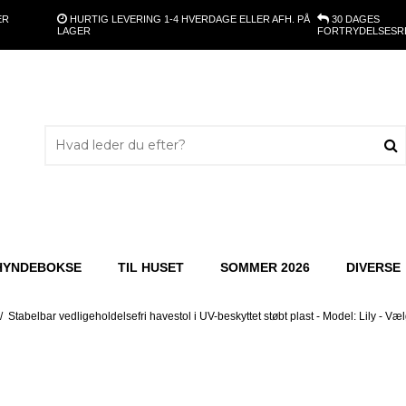
ER
HURTIG LEVERING
1-4 HVERDAGE ELLER AFH. PÅ
30 DAGES
LAGER
FORTRYDELSESR
HYNDEBOKSE
TIL HUSET
SOMMER 2026
DIVERSE
/
Stabelbar vedligeholdelsefri havestol i UV-beskyttet støbt plast - Model: Lily - Væl