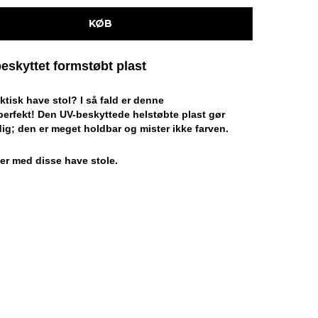
KØB
beskyttet formstøbt plast
ktisk have stol? I så fald er denne
perfekt! Den UV-beskyttede helstøbte plast gør
ig; den er meget holdbar og mister ikke farven.
er med disse have stole.