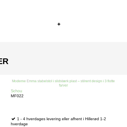
ER
Moderne Emma stabelstol i slidstærk plast – stilrent design i 3 flotte
farver
Schou
MF022
1 - 4 hverdages levering eller afhent i Hillerød 1-2
hverdage