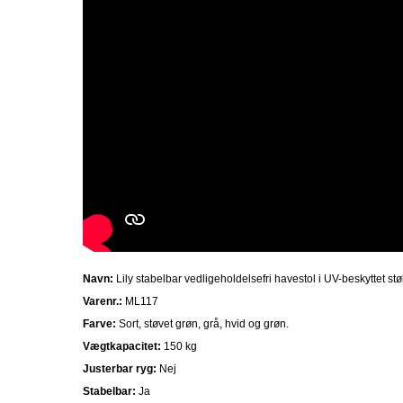
Navn:
Lily stabelbar vedligeholdelsefri havestol i UV-beskyttet stø
Varenr.:
ML117
Farve:
Sort, støvet grøn, grå, hvid og grøn.
Vægtkapacitet:
150 kg
Justerbar ryg:
Nej
Stabelbar:
Ja