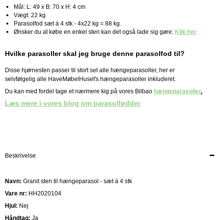
Mål: L: 49 x B: 70 x H: 4 cm
Vægt: 22 kg
Parasolfod sæt á 4 stk - 4x22 kg = 88 kg.
Ønsker du at købe en enkel sten kan det også lade sig gøre:
Klik her
Hvilke parasoller skal jeg bruge denne parasolfod til?
Disse hjørnesten passer til stort set alle hængeparasoller, her er
selvfølgelig alle HaveMøbelHuset's hængeparasoller inkluderet.
Du kan med fordel tage et nærmere kig på vores Bilbao
hængeparasoller
.
Læs mere i vores blog om parasolfødder
Beskrivelse
Navn:
Granit sten til hængeparasol - sæt á 4 stk
Vare nr:
HH2020104
Hjul:
Nej
Håndtag:
Ja