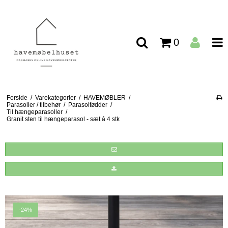
0
Forside
/
Varekategorier
/
HAVEMØBLER
/
Parasoller / tilbehør
/
Parasolfødder
/
Til hængeparasoller
/
Granit sten til hængeparasol - sæt á 4 stk
-24%