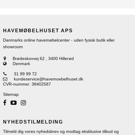
HAVEMØBELHUSET APS
Danmarks online havemøbelcenter - uden fysisk butik eller
showroom
Brødeskovvej 62
,
3400 Hillerød
Denmark
31 99 99 72
kundeservice@havemoebelhuset.dk
CVR-nummer
:
38402587
Sitemap
NYHEDSTILMELDING
Tilmeld dig vores nyhedsbrev og modtag eksklusive tilbud og