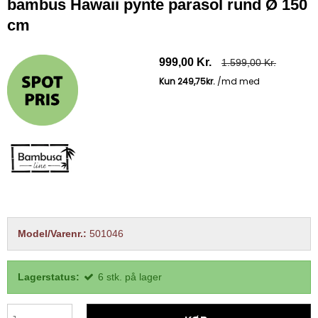
bambus Hawaii pynte parasol rund Ø 150
cm
999,00 Kr.
1.599,00 Kr.
Model/Varenr.:
501046
Lagerstatus:
6
stk.
på lager