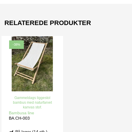
RELATEREDE PRODUKTER
-38%
Gammeldags liggestol
bambus med naturfarvet
kanvas stof.
Bambusa line
BA.CH-003
På lager (14 stk.)