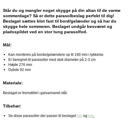
Står du og mangler noget skygge på din altan til de varme
sommerdage? Så er dette parasolbeslag perfekt til dig!
Beslaget sættes blot fast til bord/gelænder og så har du
skygge hele sommeren. Beslaget undgår besværet og
pladsspildet ved en stor tung parasolfod.
Mål:
Kan monteres på borde/gelændere op til 190 mm i tykkelse.
Er beregnet til parasoller med stok diameter på 2-3 cm
Højde 276 mm
Dybde 92 mm
Materiale:
Beslaget er fremstillet i galvaniseret stål.
Tilbehør:
Se disse parasoller der passer til beslaget
her
og
her
.